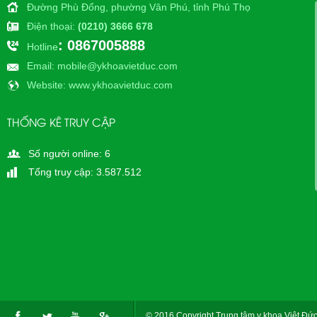
Đường Phù Đổng, phường Vân Phú, tỉnh Phú Thọ
Điện thoại
:
(0210) 3666 678
: 0867005888
Hotline
Email
: mobile@ykhoavietduc.com
Website
: www.ykhoavietduc.com
THỐNG KÊ TRUY CẬP
Số người online: 6
Tổng truy cập: 3.587.512
© 2016 Copyright Trung tâm y khoa Việt Đức