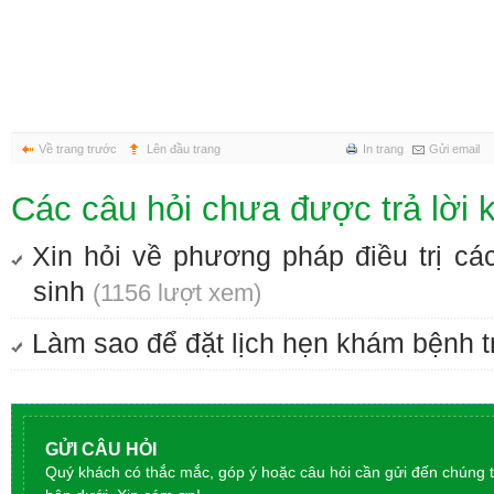
Về trang trước
Lên đầu trang
In trang
Gửi email
Các câu hỏi chưa được trả lời 
Xin hỏi về phương pháp điều trị các
sinh
(1156 lượt xem)
Làm sao để đặt lịch hẹn khám bệnh 
GỬI CÂU HỎI
Quý khách có thắc mắc, góp ý hoặc câu hỏi cần gửi đến chúng tôi