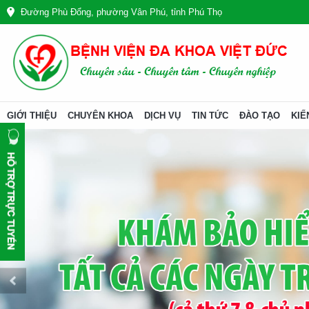
Đường Phù Đổng, phường Vân Phú, tỉnh Phú Thọ
GIỚI THIỆU
CHUYÊN KHOA
DỊCH VỤ
TIN TỨC
ĐÀO TẠO
KIẾ