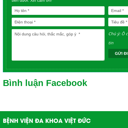
bên dưới. Xin cám ơn!
Chú ý: Ô 
tin
GỬI ĐI
Bình luận Facebook
BỆNH VIỆN ĐA KHOA VIỆT ĐỨC