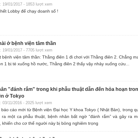
: 19/01/2017 - 1853 lượt xem
chết Lobby để chạy doanh số !
hài ở bệnh viện tâm thần
: 19/01/2017 - 7705 lượt xem
 bệnh viện tâm thần: Thằng điên 1 đi chơi với Thằng điên 2. Chẳng m
n 1 bị té xuống hồ nước, Thằng điên 2 thấy vậy nhảy xuống cứu...
ân "đánh rắm" trong khi phẫu thuật dẫn đến hỏa hoạn tro
ện ở Tokyo
: 03/11/2016 - 2025 lượt xem
báo cáo mới từ Bệnh viện Đại học Y khoa Tokyo ( Nhật Bản), trong q
ễn ra một ca phẫu thuật, bệnh nhân bất ngờ “đánh rắm” và gây ra m
 khiến cho cơ thể người này bị bỏng nghiêm trọng