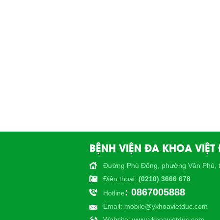
BỆNH VIỆN ĐA KHOA VIỆT
Đường Phù Đổng, phường Vân Phú, t
Điện thoại
:
(0210) 3666 678
: 0867005888
Hotline
Email
: mobile@ykhoavietduc.com
Website
: www.ykhoavietduc.com