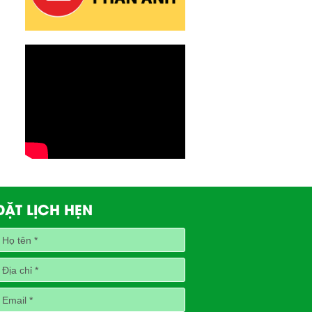
ĐẶT LỊCH HẸN