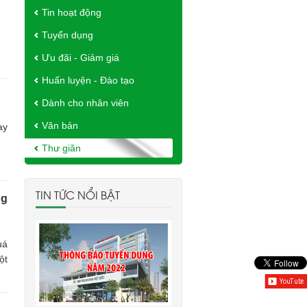
Tin hoạt động
Tuyển dụng
Ưu đãi - Giảm giá
Huấn luyện - Đào tạo
Dành cho nhân viên
Văn bản
ay
Thư giãn
TIN TỨC NỔI BẬT
ng
uá
ột