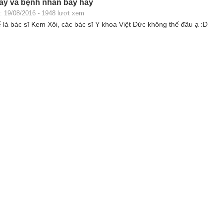
lầy và bệnh nhân bầy hầy
: 19/08/2016 - 1948 lượt xem
ể là bác sĩ Kem Xôi, các bác sĩ Y khoa Việt Đức không thế đâu ạ :D