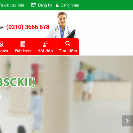
u đãi đặc biệt
Đăng ký
Đăng nhập
(0210) 3666 678
ne:
 cứu
Đặt hẹn
Hỏi đáp
Tìm kiếm