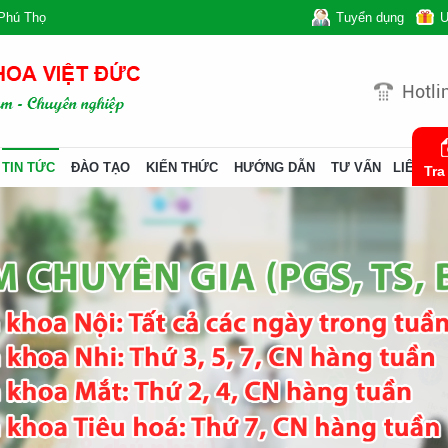
Phú Thọ
Tuyển dụng
Ư
Hotli
TIN TỨC
ĐÀO TẠO
KIẾN THỨC
HƯỚNG DẪN
TƯ VẤN
LIÊN HỆ
Tra