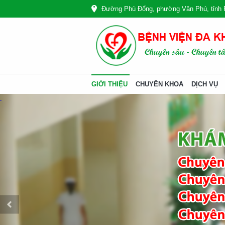
Đường Phù Đổng, phường Vân Phú, tỉnh 
GIỚI THIỆU
CHUYÊN KHOA
DỊCH VỤ