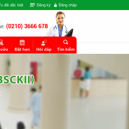
u đãi đặc biệt
Đăng ký
Đăng nhập
(0210) 3666 678
ne:
 cứu
Đặt hẹn
Hỏi đáp
Tìm kiếm