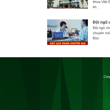
khoa Việt 
kh...
Đội ngũ 
Đội ngũ ch
chuyên môn
Đức
Cùng