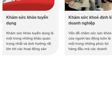
Khám sức khỏe tuyển
Khám sức khoẻ định k
dụng
doanh nghiệp
Khám sức khỏe tuyển dụng là
Vấn đề chăm sóc sức khỏe
một trong những khâu quan
của người lao động luôn là
trọng nhất và ảnh hưởng rất
một trong những phúc lợi
lớn tới các hoạt động sản
hàng đầu mà các doanh
xuất, kinh doanh của các
nghiệp muốn dành cho ngư
doanh nghiệp
lao động. Nắm bắt được n
cầu thực tế đó, Trung tâm 
khoa Việt Đức đã cho ra m
dịch vụ khám sức khỏe địn
kỳ dành cho các đơn vị có 
cầu sử dụng.