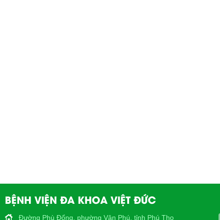
BỆNH VIỆN ĐA KHOA VIỆT ĐỨC
Đường Phù Đổng, phường Vân Phú, tỉnh Phú Thọ