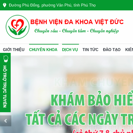
Đường Phù Đổng, phường Vân Phú, tỉnh Phú Thọ
GIỚI THIỆU
CHUYÊN KHOA
DỊCH VỤ
TIN TỨC
ĐÀO TẠO
KIẾ