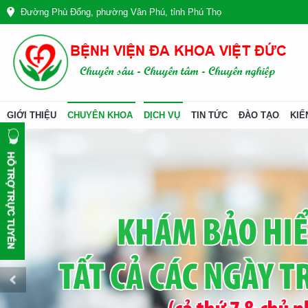
Đường Phù Đổng, phường Vân Phú, tỉnh Phú Thọ
GIỚI THIỆU
CHUYÊN KHOA
DỊCH VỤ
TIN TỨC
ĐÀO TẠO
KIẾ