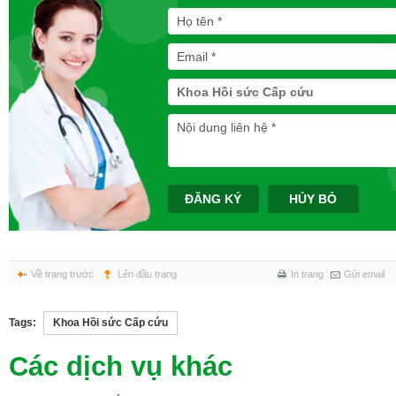
Khoa Hồi sức Cấp cứu
ĐĂNG KÝ
HỦY BỎ
Về trang trước
Lên đầu trang
In trang
Gửi email
Tags:
Khoa Hồi sức Cấp cứu
Các dịch vụ khác