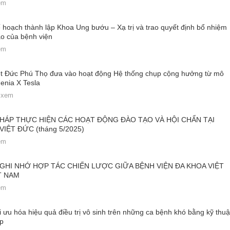
em
 hoạch thành lập Khoa Ung bướu – Xạ trị và trao quyết định bổ nhiệm
o của bệnh viện
em
ệt Đức Phú Thọ đưa vào hoạt động Hệ thống chụp cộng hưởng từ mô
genia X Tesla
t xem
HÁP THỰC HIỆN CÁC HOẠT ĐỘNG ĐÀO TẠO VÀ HỘI CHẨN TẠI
IỆT ĐỨC (tháng 5/2025)
em
 GHI NHỚ HỢP TÁC CHIẾN LƯỢC GIỮA BỆNH VIỆN ĐA KHOA VIỆT
T NAM
em
 ưu hóa hiệu quả điều trị vô sinh trên những ca bệnh khó bằng kỹ thuậ
ẹp