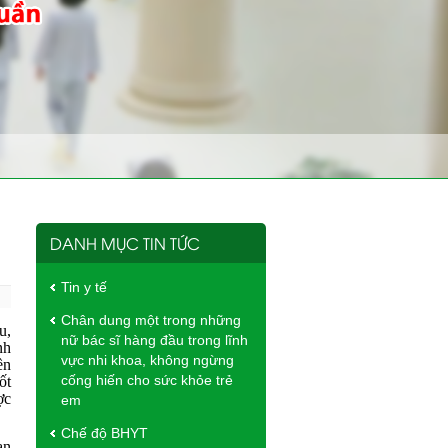
DANH MỤC TIN TỨC
Tin y tế
Chân dung một trong những
u,
nữ bác sĩ hàng đầu trong lĩnh
nh
vực nhi khoa, không ngừng
ền
cống hiến cho sức khỏe trẻ
ốt
ợc
em
Chế độ BHYT
an