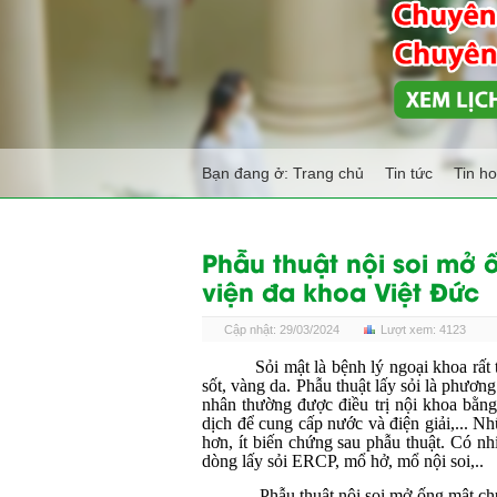
Bạn đang ở:
Trang chủ
Tin tức
Tin h
Phẫu thuật nội soi mở ố
viện đa khoa Việt Đức
Cập nhật: 29/03/2024
Lượt xem: 4123
Sỏi mật là bệnh lý ngoại khoa rất
sốt, vàng da. Phẫu thuật lấy
sỏi
là phương
nhân thường được điều trị nội khoa bằng
dịch để cung cấp nước và điện giải,... Nh
hơn, ít biến chứng sau phẫu thuật. Có nh
dòng lấy sỏi ERCP
, mổ hở, mổ nội soi,..
Phẫu thuật nội soi mở ống mật chủ