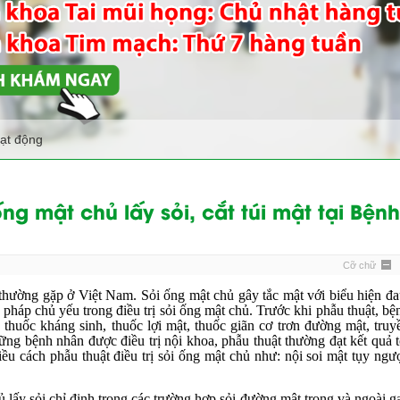
oạt động
ng mật chủ lấy sỏi, cắt túi mật tại Bệnh
Cỡ chữ
 thường gặp ở Việt Nam. Sỏi ống mật chủ gây tắc mật với biểu hiện đa
 pháp chủ yếu trong
điều trị sỏi ống mật chủ
. Trước khi phẫu thuật, bệ
 thuốc kháng sinh, thuốc lợi mật, thuốc giãn cơ trơn đường mật, truy
ững bệnh nhân được điều trị nội khoa, phẫu thuật thường đạt kết quả t
iều cách phẫu thuật điều trị sỏi ống mật chủ như:
nội soi mật tụy ngư
 lấy sỏi chỉ định trong các trường hợp sỏi đường mật trong và ngoài g