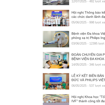
12/07/2025 - 482 lượt x
Hội nghị Thông báo kế
các chức danh lãnh đạ
05/06/2025 - 998 lượt x
Bệnh viện Đa khoa Vi
phỏng xạ trị Philips In
03/06/2025 - 12395 lượ
ĐOÀN CHUYÊN GIA P
BỆNH VIỆN ĐA KHOA V
14/05/2025 - 346 lượt x
LỄ KÝ KẾT BIÊN BẢN
ĐỨC VÀ PHILIPS VIỆ
06/05/2025 - 537 lượt x
Hội nghị Khoa học "Tối
IVF" thành công tốt đ