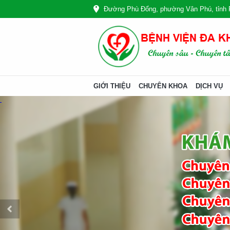
Đường Phù Đổng, phường Vân Phú, tỉnh 
GIỚI THIỆU
CHUYÊN KHOA
DỊCH VỤ