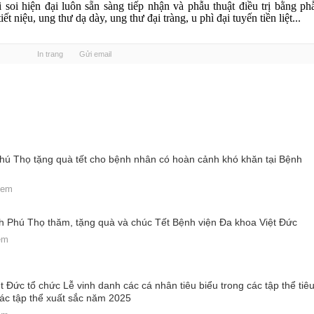
 soi hiện đại luôn sẵn sàng tiếp nhận và phẫu thuật điều trị bằng ph
iết niệu, ung thư dạ dày, ung thư đại tràng, u phì đại tuyến tiền liệt...
In trang
Gửi email
Phú Thọ tặng quà tết cho bệnh nhân có hoàn cảnh khó khăn tại Bệnh
xem
nh Phú Thọ thăm, tặng quà và chúc Tết Bệnh viện Đa khoa Việt Đức
em
 Đức tổ chức Lễ vinh danh các cá nhân tiêu biểu trong các tập thể tiê
ác tập thể xuất sắc năm 2025