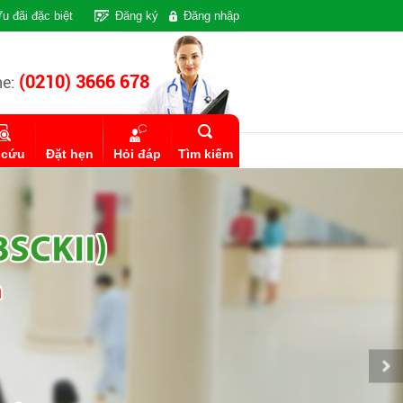
u đãi đặc biệt
Đăng ký
Đăng nhập
(0210) 3666 678
ne:
 cứu
Đặt hẹn
Hỏi đáp
Tìm kiếm