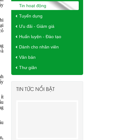
áy
Tin hoạt động
Tuyển dụng
hi
ại
Ưu đãi - Giảm giá
có
Huấn luyện - Đào tạo
ng
Dành cho nhân viên
à
Văn bản
Thư giãn
nh
ấy
TIN TỨC NỔI BẬT
ít
ẫu
ng
ậu
m,