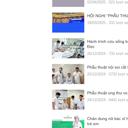
02/04/2025 - 521 lượt x
HỘI NGHỊ “PHẪU TH
18/03/2025 - 331 lượt x
Hành trình cứu sống b
Đức
26/12/2024 - 731 lượt x
Phẫu thuật nội soi cắt
25/12/2024 - 5732 lượt
Phẫu thuật ung thư vú
24/12/2024 - 6441 lượt
Chân dung nữ bác sĩ h
trẻ em