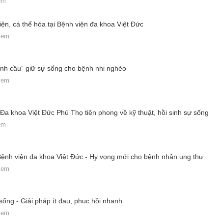
em
diện, cá thể hóa tại Bệnh viện đa khoa Việt Đức
 xem
hỉnh cầu” giữ sự sống cho bệnh nhi nghèo
 xem
Đa khoa Việt Đức Phú Thọ tiên phong về kỹ thuật, hồi sinh sự sống
em
Bệnh viện đa khoa Việt Đức - Hy vọng mới cho bệnh nhân ung thư
 xem
 sống - Giải pháp ít đau, phục hồi nhanh
 xem