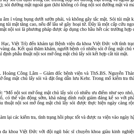
g); sỏi đường mật ngoài gan (khi không có ống nội soi đường mật và m
.
au âm ỉ vùng bụng dưới sườn phải, và không gây tắc mật. Sỏi túi mật k
ng túi mật tăng cao, nếu để lâu sẽ gây hoại tử. Đây là một cấp cứu ngo
i mật nội soi là phương pháp được áp dụng cho hầu hết các trường hợp 
Hạc, Việt Trì) đến khám tại Bệnh viện đa khoa Việt Đức với tình trạ
vàng da. Kết quả thăm khám, người bệnh có nhiều sỏi ở ống mật chủ v
hỉ định phẫu thuật nội soi mở ống mật chủ lấy sỏi kết hợp cắt túi mật.
BS. Hoàng Công Lâm – Giám đốc bệnh viện và ThS.BS. Nguyễn Thà
mở ống mật chủ lấy sỏi và đặt ống dẫn lưu Kehr. Trong mổ kiểm tra th
t: “M
ổ nội soi mở ống mật chủ lấy sỏi có nhiều ưu điểm như sẹo nhỏ, 
ổ, có thể vận động sớm, khả năng dính ruột giảm đáng kể so với ph
ẫu thuật nội soi mở ống mật chủ lấy sỏi được thực hiện ngày càng rộ
m lại các kiểm tra, tình trạng hồi phục tốt và được ra viện vào ngày h
đa khoa Việt Đức với đội ngũ bác sĩ chuyên khoa giàu kinh nghiệ