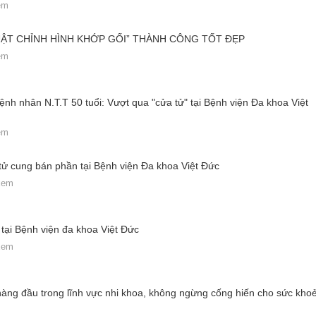
em
UẬT CHỈNH HÌNH KHỚP GỐI” THÀNH CÔNG TỐT ĐẸP
em
ệnh nhân N.T.T 50 tuổi: Vượt qua "cửa tử" tại Bệnh viện Đa khoa Việt
em
 tử cung bán phần tại Bệnh viện Đa khoa Việt Đức
 xem
 tại Bệnh viện đa khoa Việt Đức
 xem
àng đầu trong lĩnh vực nhi khoa, không ngừng cống hiến cho sức kho