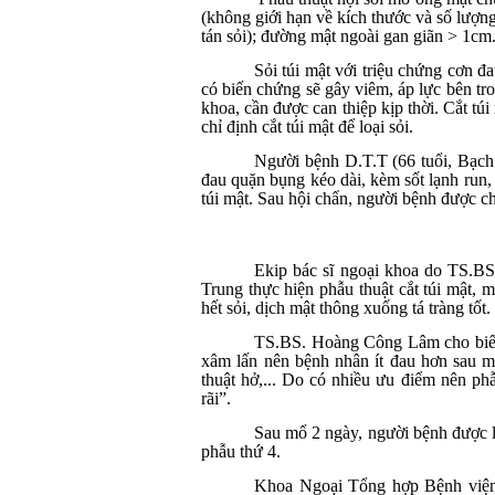
(không giới hạn về kích thước và số lượn
tán sỏi); đường mật ngoài gan giãn > 1cm
Sỏi túi mật với triệu chứng cơn đ
có biến chứng sẽ gây viêm, áp lực bên tro
khoa, cần được can thiệp kịp thời. Cắt tú
chỉ định cắt túi mật để loại sỏi.
Người bệnh D.T.T (66 tuổi, Bạch 
đau quặn bụng kéo dài, kèm sốt lạnh run, 
túi mật. Sau hội chẩn, người bệnh được c
Ekip bác sĩ ngoại khoa do TS.
Trung thực hiện phẫu thuật cắt túi mật, 
hết sỏi, dịch mật thông xuống tá tràng tốt.
TS.BS. Hoàng Công Lâm cho biế
xâm lấn nên bệnh nhân ít đau hơn sau m
thuật hở,... Do có nhiều ưu điểm nên ph
rãi”.
Sau mổ 2 ngày, người bệnh được là
phẫu thứ 4.
Khoa Ngoại Tổng hợp Bệnh viện 