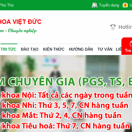
Phú Thọ
Tuyển dụng
Ư
Hotli
TIN TỨC
ĐÀO TẠO
KIẾN THỨC
HƯỚNG DẪN
TƯ VẤN
LIÊN HỆ
Tra