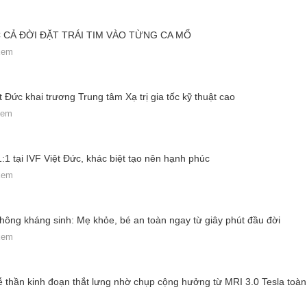
CẢ ĐỜI ĐẶT TRÁI TIM VÀO TỪNG CA MỔ
 xem
 Đức khai trương Trung tâm Xạ trị gia tốc kỹ thuật cao
xem
:1 tại IVF Việt Đức, khác biệt tạo nên hạnh phúc
 xem
hông kháng sinh: Mẹ khỏe, bé an toàn ngay từ giây phút đầu đời
 xem
rễ thần kinh đoạn thắt lưng nhờ chụp cộng hưởng từ MRI 3.0 Tesla toàn