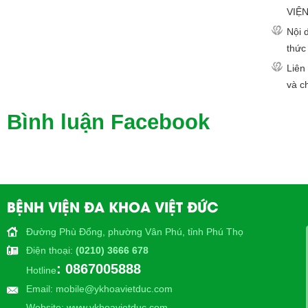
VIỆN
Nội 
thức
Liên
và c
Bình luận Facebook
BỆNH VIỆN ĐA KHOA VIỆT ĐỨC
Đường Phù Đổng, phường Vân Phú, tỉnh Phú Thọ
Điện thoại
:
(0210) 3666 678
: 0867005888
Hotline
Email
: mobile@ykhoavietduc.com
Website
: www.ykhoavietduc.com