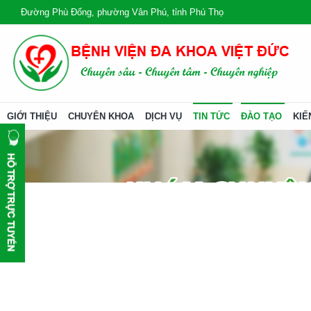
Đường Phù Đổng, phường Vân Phú, tỉnh Phú Thọ
GIỚI THIỆU
CHUYÊN KHOA
DỊCH VỤ
TIN TỨC
ĐÀO TẠO
KIẾ