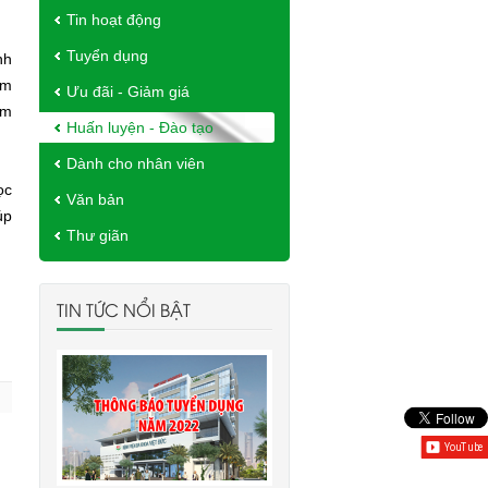
Tin hoạt động
Tuyển dụng
nh
àm
Ưu đãi - Giảm giá
ạm
Huấn luyện - Đào tạo
Dành cho nhân viên
ọc
Văn bản
úp
Thư giãn
TIN TỨC NỔI BẬT