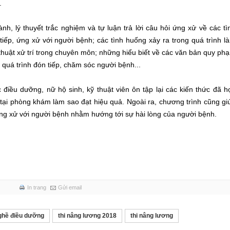
.
ành, lý thuyết trắc nghiệm và tự luận trả lời câu hỏi ứng xử về các tì
iếp, ứng xử với người bệnh; các tình huống xảy ra trong quá trình l
thuật xử trí trong chuyên môn; những hiểu biết về các văn bản quy ph
 quá trình đón tiếp, chăm sóc người bệnh...
điều dưỡng, nữ hộ sinh, kỹ thuật viên ôn tập lại các kiến thức đã h
 tại phòng khám làm sao đạt hiệu quả. Ngoài ra, chương trình cũng gi
 ứng xử với người bệnh nhằm hướng tới sự hài lòng của người bệnh.
In trang
Gửi email
ghề điều dưỡng
thi nâng lương 2018
thi nâng lương