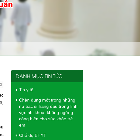
DANH MỤC TIN TỨC
Tin y tế
ức
Chân dung một trong những
ề,
nữ bác sĩ hàng đầu trong lĩnh
vực nhi khoa, không ngừng
cống hiến cho sức khỏe trẻ
em
ều
ức
Chế độ BHYT