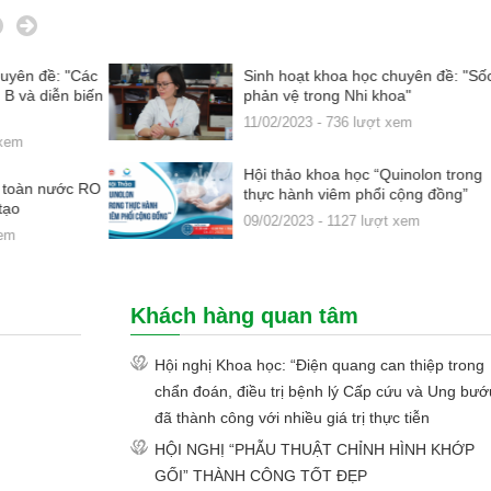
uyên đề: "Các
Sinh hoạt khoa học chuyên đề: "Số
 B và diễn biến
phản vệ trong Nhi khoa"
11/02/2023 - 736 lượt xem
 xem
Hội thảo khoa học “Quinolon trong
n toàn nước RO
thực hành viêm phổi cộng đồng”
tạo
09/02/2023 - 1127 lượt xem
em
Khách hàng quan tâm
Hội nghị Khoa học: “Điện quang can thiệp trong
chẩn đoán, điều trị bệnh lý Cấp cứu và Ung bướ
đã thành công với nhiều giá trị thực tiễn
HỘI NGHỊ “PHẪU THUẬT CHỈNH HÌNH KHỚP
GỐI” THÀNH CÔNG TỐT ĐẸP