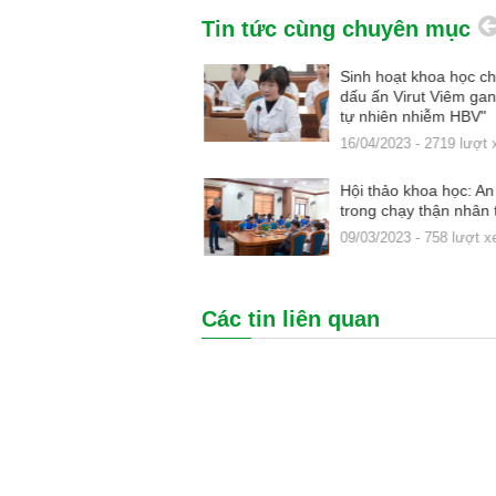
Tin tức cùng chuyên mục
t khoa học: Chẩn đoán và
Sinh hoạt khoa học ch
 tắc động mạch phổi cấp
dấu ấn Virut Viêm gan
tự nhiên nhiễm HBV"
4 - 817 lượt xem
16/04/2023 - 2719 lượt
t khoa học: Cập nhật chẩn
Hội thảo khoa học: A
iều trị Sốt xuất huyết
trong chạy thận nhân 
09/03/2023 - 758 lượt x
3 - 598 lượt xem
Các tin liên quan