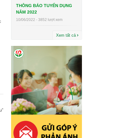
THÔNG BÁO TUYỂN DỤNG
NĂM 2022
10/06/2022 - 3852 lượt xem
c
Sinh hoạt khoa học chuyên đề "Cấp
cứu ngừng tuần hoàn"
29/12/2022 - 1329 lượt xem
Xem tất cả
Sinh hoạt khoa học chuyên đề:
Cushing và Suy thượng thận do
Glucocorticoid
23/10/2022 - 787 lượt xem
u”