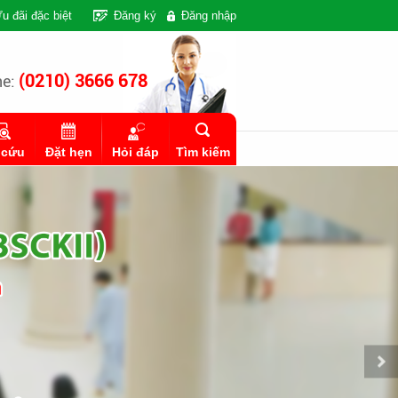
u đãi đặc biệt
Đăng ký
Đăng nhập
(0210) 3666 678
ne:
 cứu
Đặt hẹn
Hỏi đáp
Tìm kiếm