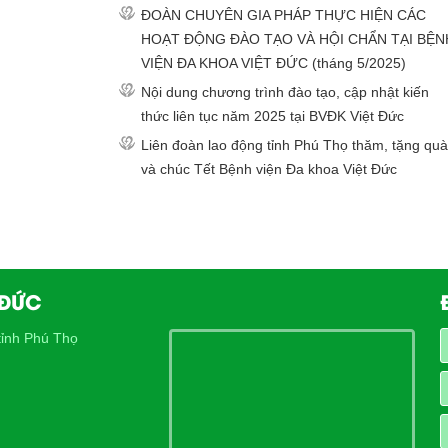
ĐOÀN CHUYÊN GIA PHÁP THỰC HIỆN CÁC
HOẠT ĐỘNG ĐÀO TẠO VÀ HỘI CHẨN TẠI BỆN
VIỆN ĐA KHOA VIỆT ĐỨC (tháng 5/2025)
Nội dung chương trình đào tạo, cập nhật kiến
thức liên tục năm 2025 tại BVĐK Việt Đức
Liên đoàn lao động tỉnh Phú Thọ thăm, tặng quà
và chúc Tết Bệnh viện Đa khoa Việt Đức
 ĐỨC
ỉnh Phú Thọ