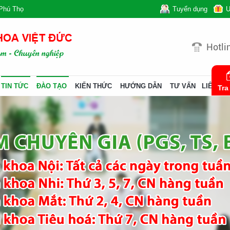
Phú Thọ
Tuyển dụng
Ư
Hotli
TIN TỨC
ĐÀO TẠO
KIẾN THỨC
HƯỚNG DẪN
TƯ VẤN
LIÊN HỆ
Tra