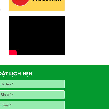
H
ĐẶT LỊCH HẸN