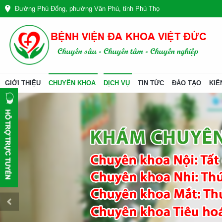
Đường Phù Đổng, phường Vân Phú, tỉnh Phú Thọ
GIỚI THIỆU
CHUYÊN KHOA
DỊCH VỤ
TIN TỨC
ĐÀO TẠO
KIẾ