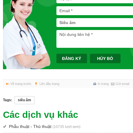
Siêu âm
ĐĂNG KÝ
HỦY BỎ
Về trang trước
Lên đầu trang
In trang
Gửi email
Tags:
siêu âm
Các dịch vụ khác
Phẫu thuật - Thủ thuật
(10735 lượt xem)