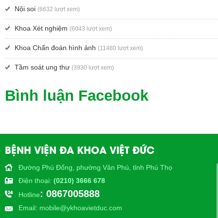
Nội soi
(6632 lượt xem)
Khoa Xét nghiệm
(6043 lượt xem)
Khoa Chẩn đoán hình ảnh
(11480 lượt xem)
Tầm soát ung thư
(3930 lượt xem)
Bình luận Facebook
BỆNH VIỆN ĐA KHOA VIỆT ĐỨC
Đường Phù Đổng, phường Vân Phú, tỉnh Phú Thọ
Điện thoại
:
(0210) 3666 678
: 0867005888
Hotline
Email
: mobile@ykhoavietduc.com