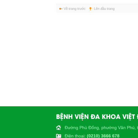
Về trang trước
Lên đầu trang
BỆNH VIỆN ĐA KHOA VIỆT
Đường Phù Đổng, phường Vân Phú, t
Điện thoại
:
(0210) 3666 678