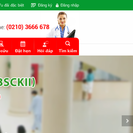
u đãi đặc biệt
Đăng ký
Đăng nhập
(0210) 3666 678
ne:
 cứu
Đặt hẹn
Hỏi đáp
Tìm kiếm