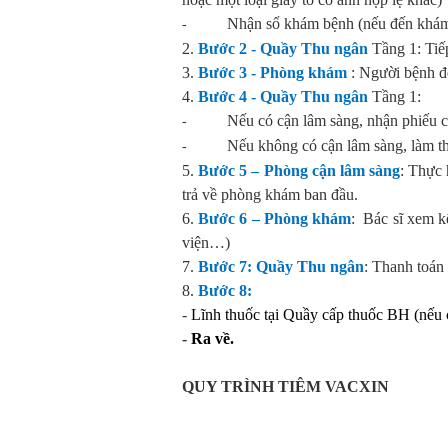
Nhận sổ khám bệnh (nếu đến khám 
-
2.
Bước 2 - Quầy Thu ngân
Tầng 1: Ti
3.
Bước 3 - Phòng khám
: Người bệnh đ
4.
Bước 4 - Quầy Thu ngân
Tầng 1:
Nếu có cận lâm sàng, nhận phiếu c
-
Nếu không có cận lâm sàng, làm t
-
5.
Bước 5 – Phòng cận lâm sàng
: Thực 
trả về phòng khám ban đầu.
6.
Bước 6 – Phòng khám
: Bác sĩ xem k
viện…)
7.
Bước 7: Quầy Thu ngân
: Thanh toán
8.
Bước 8:
-
Lĩnh thuốc tại Quầy cấp thuốc BH (nếu 
-
Ra về.
QUY TRÌNH TIÊM VACXIN