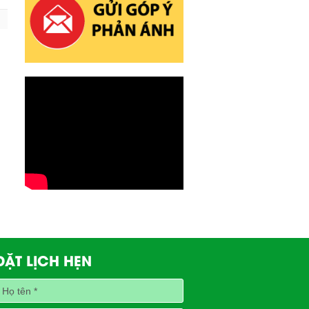
ĐẶT LỊCH HẸN