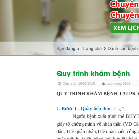
Bạn đang ở:
Trang chủ
Dành cho bệnh
Quy trình khám bệnh
Cập nhật: 16/07/2016
Lượt xem: 3902
QUY TRÌNH KHÁM BỆNH TẠI PK 
1.
Bước 1 - Quầy tiếp đón
Tầng 1
:
Người
bệnh
xuất trình thẻ BHYT
-
giấy tờ
chứng minh về nhân thân
(VD
Gi
dân, Thẻ quân nhân,Thẻ đoàn viên công đ
hoặc một loại giấy tờ có ảnh hợp lệ khác
)