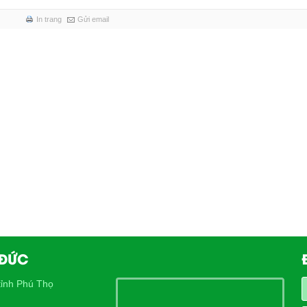
In trang
Gửi email
 ĐỨC
ỉnh Phú Thọ