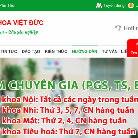
Phú Thọ
Tuyển dụng
Ư
Hotli
TIN TỨC
ĐÀO TẠO
KIẾN THỨC
HƯỚNG DẪN
TƯ VẤN
LIÊN HỆ
Tra