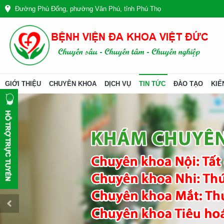
Đường Phù Đổng, phường Vân Phú, tỉnh Phú Thọ
GIỚI THIỆU
CHUYÊN KHOA
DỊCH VỤ
TIN TỨC
ĐÀO TẠO
KIẾ