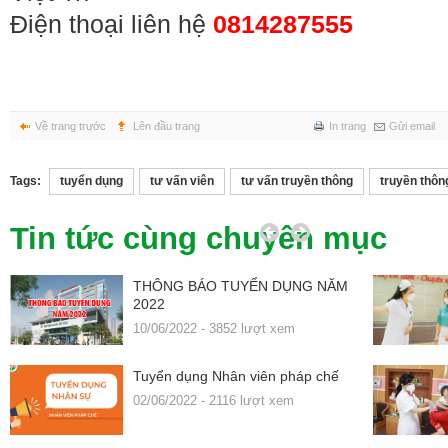
Điện thoại liên hệ
0814287555
Về trang trước
Lên đầu trang
In trang
Gửi email
Tags:
tuyển dụng
tư vấn viên
tư vấn truyền thông
truyền thôn
Tin tức cùng chuyên mục
G
THÔNG BÁO TUYỂN DỤNG NĂM
2022
10/06/2022 - 3852 lượt xem
Tuyển dụng Nhân viên pháp chế
02/06/2022 - 2116 lượt xem