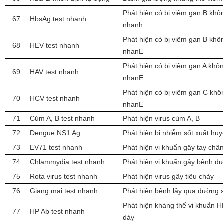
Phát hiện có bị viêm gan B khô
67
HbsAg test nhanh
nhanh
Phát hiện có bị viêm gan B khô
68
HEV test nhanh
nhanE
Phát hiện có bị viêm gan A khô
69
HAV test nhanh
nhanE
Phát hiện có bị viêm gan C khô
70
HCV test nhanh
nhanE
71
Cúm A, B test nhanh
Phát hiện virus cúm A, B
72
Dengue NS1 Ag
Phát hiện bị nhiễm sốt xuất hu
73
EV71 test nhanh
Phát hiện vi khuẩn gây tay châ
74
Chlammydia test nhanh
Phát hiện vi khuẩn gây bệnh đ
75
Rota virus test nhanh
Phát hiện virus gây tiêu chảy
76
Giang mai test nhanh
Phát hiện bệnh lây qua đường 
Phát hiện kháng thể vi khuẩn H
77
HP Ab test nhanh
dày