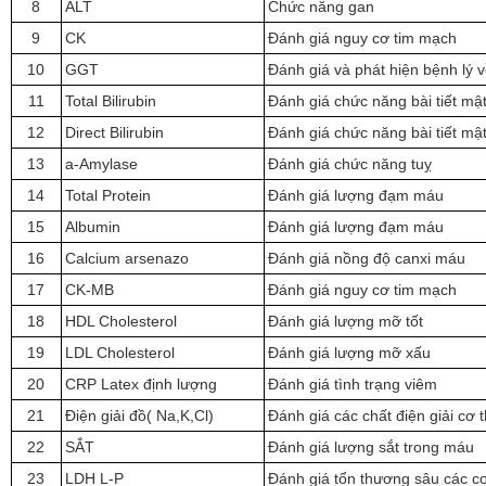
8
ALT
Chức năng gan
9
CK
Đánh giá nguy cơ tim mạch
10
GGT
Đánh giá và phát hiện bệnh lý 
11
Total Bilirubin
Đánh giá chức năng bài tiết mậ
12
Direct Bilirubin
Đánh giá chức năng bài tiết mậ
13
a-Amylase
Đánh giá chức năng tuỵ
14
Total Protein
Đánh giá lượng đạm máu
15
Albumin
Đánh giá lượng đạm máu
16
Calcium arsenazo
Đánh giá nồng độ canxi máu
17
CK-MB
Đánh giá nguy cơ tim mạch
18
HDL Cholesterol
Đánh giá lượng mỡ tốt
19
LDL Cholesterol
Đánh giá lượng mỡ xấu
20
CRP Latex định lượng
Đánh giá tình trạng viêm
21
Điện giải đồ( Na,K,Cl)
Đánh giá các chất điện giải cơ 
22
SẮT
Đánh giá lượng sắt trong máu
23
LDH L-P
Đánh giá tổn thương sâu các c