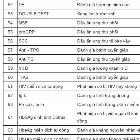
52
LH
Đánh giá hormon sinh dục
53
DOUBLE TEST
Sàng lọc trước sinh
54
NSE
Dấu ấn ung thư phổi
55
proGRP
Dấu ấn ung thư phổi
56
SCC
Dấu ấn ung thư tế bào vảy
57
Anti - TPO
Đánh giá bệnh tuyến giáp
58
Anti TG
Dấu ấn ung thư tuyến giáp
59
Vit D
Đánh giá lượng vitamin D
60
TrAb
Đánh giá bệnh tuyến giáp
61
HIV miễn dịch tự động
Phát hiện có bị HIV hay không
62
Ig E
Đánh giá tình trạng dị ứng
63
Procalcitonin
Đánh giá tình trạng viêm nhiễm
Phát hiện có bị viêm gan B kh
64
HBSAg định tính Cobas
động
65
HbeAg miễn dịch tự động
Đánh giá kháng nguyên nhân vi
66
HbsAb miễn dịch tự động
Đánh giá lượng kháng thể viêm