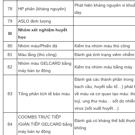
Phát hiện kháng nguyên vi khu
78
HP phân (kháng nguyên)
dày
79
ASLO định lượng
Nhóm xét nghiệm huyết
III
học
80
Nhóm máu/Phiến đá
Kiểm tra nhóm máu thủ công
81
Máu lắng (thủ công)
Đánh giá tình trạng viêm nhiễm
Nhóm máu GELCARD bằng
82
Kiểm tra nhóm máu bằng máy
máy bán tự động
Đánh giá các thành phần trong
bạch cầu, huyết sắc tố…) phát 
83
Tổng phân tích tế bào máu
về máu và cơ quan tạo máu: th
tuỷ, ung thư máu… sốt do nhiễm
virus (sốt xuất huyết…)
COOMBS TRỰC TIẾP
Đánh giá có kháng thể bất thư
84
/GIÁN TIẾP GELCARD bằng
không
máy bán tự động