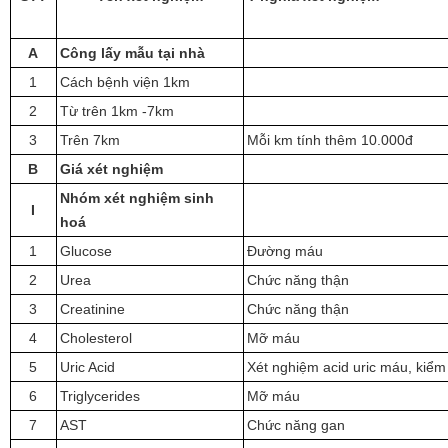
A
Công lấy mẫu tại nhà
1
Cách bệnh viện 1km
2
Từ trên 1km -7km
3
Trên 7km
Mỗi km tính thêm 10.000đ
B
Giá xét nghiệm
Nhóm xét nghiệm sinh
I
hoá
1
Glucose
Đường máu
2
Urea
Chức năng thận
3
Creatinine
Chức năng thận
4
Cholesterol
Mỡ máu
5
Uric Acid
Xét nghiệm acid uric máu, kiểm
6
Triglycerides
Mỡ máu
7
AST
Chức năng gan