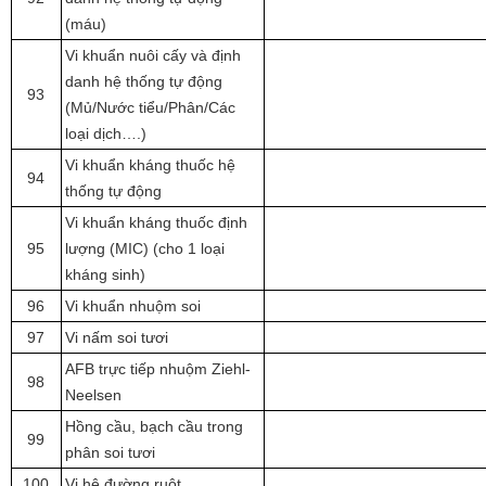
(máu)
Vi khuẩn nuôi cấy và định
danh hệ thống tự động
93
(Mủ/Nước tiểu/Phân/Các
loại dịch….)
Vi khuẩn kháng thuốc hệ
94
thống tự động
Vi khuẩn kháng thuốc định
95
lượng (MIC) (cho 1 loại
kháng sinh)
96
Vi khuẩn nhuộm soi
97
Vi nấm soi tươi
AFB trực tiếp nhuộm Ziehl-
98
Neelsen
Hồng cầu, bạch cầu trong
99
phân soi tươi
100
Vi hệ đường ruột