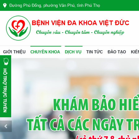
Đường Phù Đổng, phường Vân Phú, tỉnh Phú Thọ
GIỚI THIỆU
CHUYÊN KHOA
DỊCH VỤ
TIN TỨC
ĐÀO TẠO
KIẾ