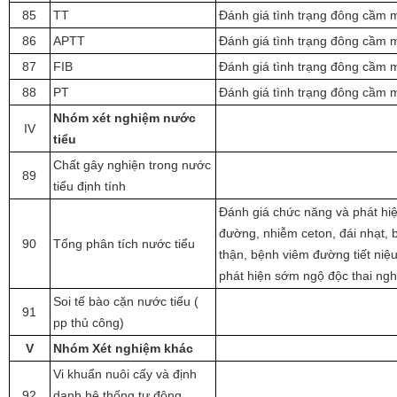
85
TT
Đánh giá tình trạng đông cầm 
86
APTT
Đánh giá tình trạng đông cầm 
87
FIB
Đánh giá tình trạng đông cầm 
88
PT
Đánh giá tình trạng đông cầm 
Nhóm xét nghiệm nước
IV
tiểu
Chất gây nghiện trong nước
89
tiểu định tính
Đánh giá chức năng và phát hiệ
đường, nhiễm ceton, đái nhạt, 
90
Tổng phân tích nước tiểu
thận, bệnh viêm đường tiết ni
phát hiện sớm ngộ độc thai ng
Soi tế bào cặn nước tiểu (
91
pp thủ công)
V
Nhóm Xét nghiệm khác
Vi khuẩn nuôi cấy và định
92
danh hệ thống tự động