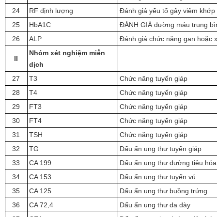
24
RF định lượng
Đánh giá yếu tố gây viêm khớp
25
HbA1C
ĐÁNH GIÁ đường máu trung bì
26
ALP
Đánh giá chức năng gan hoặc 
Nhóm xét nghiệm miễn
II
dịch
27
T3
Chức năng tuyến giáp
28
T4
Chức năng tuyến giáp
29
FT3
Chức năng tuyến giáp
30
FT4
Chức năng tuyến giáp
31
TSH
Chức năng tuyến giáp
32
TG
Dấu ấn ung thư tuyến giáp
33
CA 199
Dấu ấn ung thư đường tiêu hóa,
34
CA 153
Dấu ấn ung thư tuyến vú
35
CA 125
Dấu ấn ung thư buồng trứng
36
CA 72,4
Dấu ấn ung thư dạ dày