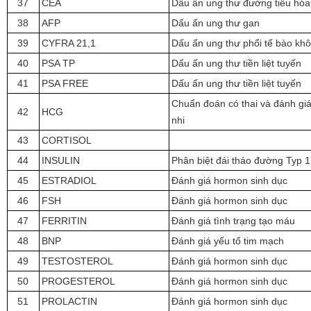
37
CEA
Dấu ấn ung thư đường tiêu hóa
38
AFP
Dấu ấn ung thư gan
39
CYFRA 21,1
Dấu ấn ung thư phổi tế bào kh
40
PSA TP
Dấu ấn ung thư tiền liệt tuyến
41
PSA FREE
Dấu ấn ung thư tiền liệt tuyến
Chuẩn đoán có thai và đánh giá 
42
HCG
nhi
43
CORTISOL
44
INSULIN
Phân biệt đái tháo đường Typ 1 
45
ESTRADIOL
Đánh giá hormon sinh dục
46
FSH
Đánh giá hormon sinh dục
47
FERRITIN
Đánh giá tình trạng tạo máu
48
BNP
Đánh giá yếu tố tim mạch
49
TESTOSTEROL
Đánh giá hormon sinh dục
50
PROGESTEROL
Đánh giá hormon sinh dục
51
PROLACTIN
Đánh giá hormon sinh dục