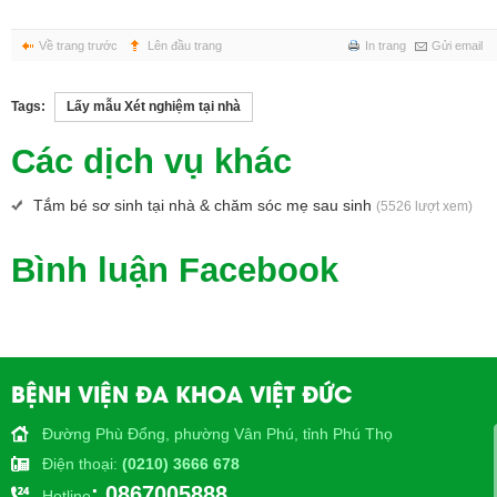
Về trang trước
Lên đầu trang
In trang
Gửi email
Tags:
Lấy mẫu Xét nghiệm tại nhà
Các dịch vụ khác
Tắm bé sơ sinh tại nhà & chăm sóc mẹ sau sinh
(5526 lượt xem)
Bình luận Facebook
BỆNH VIỆN ĐA KHOA VIỆT ĐỨC
Đường Phù Đổng, phường Vân Phú, tỉnh Phú Thọ
Điện thoại
:
(0210) 3666 678
: 0867005888
Hotline